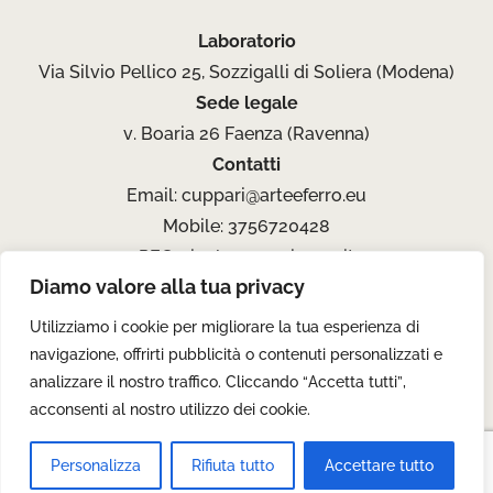
Laboratorio
Via Silvio Pellico 25, Sozzigalli di Soliera (Modena)
Sede legale
v. Boaria 26 Faenza (Ravenna)
Contatti
Email:
cuppari@arteeferro.eu
Mobile: 3756720428
PEC:
nicolacuppari@pec.it
Diamo valore alla tua privacy
Social:
Utilizziamo i cookie per migliorare la tua esperienza di
navigazione, offrirti pubblicità o contenuti personalizzati e
analizzare il nostro traffico. Cliccando “Accetta tutti”,
acconsenti al nostro utilizzo dei cookie.
Privacy Policy
Cookie Policy
Personalizza
Rifiuta tutto
Accettare tutto